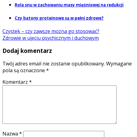
Rola snu w zachowaniu masy mięśniowej na redukcji
Czy batony proteinowe są w pełni zdrowe?
Czystek – czy zawsze można go stosować?
Zdrowie w ujęciu psychicznym i duchowym
Dodaj komentarz
Twój adres email nie zostanie opublikowany.
Wymagane
pola są oznaczone
*
Komentarz
*
Nazwa
*