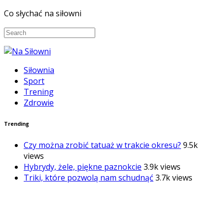
Co słychać na siłowni
Siłownia
Sport
Trening
Zdrowie
Trending
Czy można zrobić tatuaż w trakcie okresu?
9.5k
views
Hybrydy, żele, piękne paznokcie
3.9k views
Triki, które pozwolą nam schudnąć
3.7k views