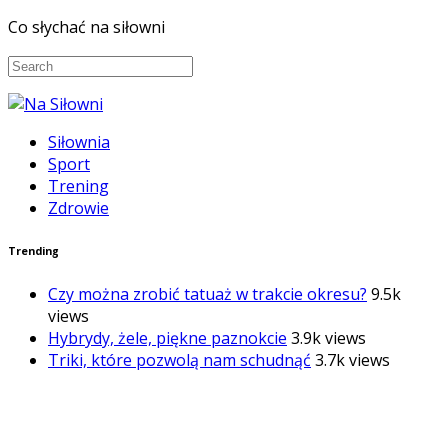
Co słychać na siłowni
Siłownia
Sport
Trening
Zdrowie
Trending
Czy można zrobić tatuaż w trakcie okresu?
9.5k
views
Hybrydy, żele, piękne paznokcie
3.9k views
Triki, które pozwolą nam schudnąć
3.7k views