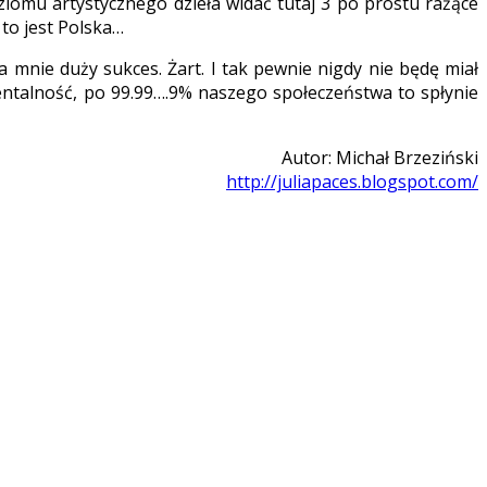
oziomu artystycznego dzieła widać tutaj 3 po prostu rażące
 to jest Polska…
a mnie duży sukces. Żart. I tak pewnie nigdy nie będę miał
entalność, po 99.99….9% naszego społeczeństwa to spłynie
Autor: Michał Brzeziński
http://juliapaces.blogspot.com/