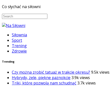
Co słychać na siłowni
Siłownia
Sport
Trening
Zdrowie
Trending
Czy można zrobić tatuaż w trakcie okresu?
9.5k views
Hybrydy, żele, piękne paznokcie
3.9k views
Triki, które pozwolą nam schudnąć
3.7k views