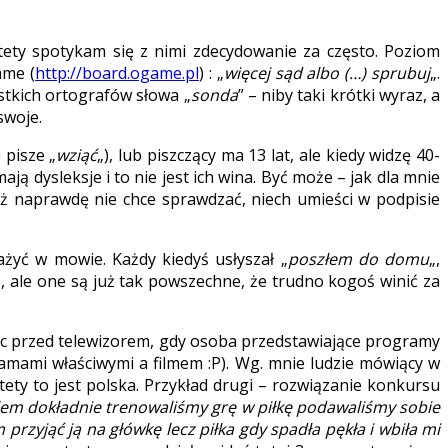
stety spotykam się z nimi zdecydowanie za często. Poziom
ame (
http://board.ogame.pl
) : „
więcej sąd albo (…) sprubuj
„.
ystkich ortografów słowa „
sonda
” – niby taki krótki wyraz, a
swoje.
 pisze „
wziąć
„), lub piszczący ma 13 lat, ale kiedy widzę 40-
ją dysleksje i to nie jest ich wina. Być może – jak dla mnie
uż naprawdę nie chce sprawdzać, niech umieści w podpisie
ażyć w mowie. Każdy kiedyś usłyszał „
poszłem do domu
„,
„, ale one są już tak powszechne, że trudno kogoś winić za
dząc przed telewizorem, gdy osoba przedstawiające programy
amami właściwymi a filmem :P). Wg. mnie ludzie mówiący w
ety to jest polska. Przykład drugi – rozwiązanie konkursu
m dokładnie trenowaliśmy grę w piłkę podawaliśmy sobie
przyjąć ją na główkę lecz piłka gdy spadła pękła i wbiła mi