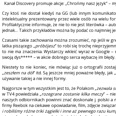
Kanał Discovery promuje akcje: „Chrońmy nasz język” – myś
Czy ktoś nie dostał kiedyś na GG (lub innym komunikato
intelektualny prezentowany przez wiele osób na wielu for
Profilaktycznie informuje, że nie to nie jest literówka – 
jednak… Takich przykładów można by podać co najmniej jes
Czasami takie zachowania można zrozumieć, np jeśli w grę 
latka piszącego „
próbójesz
” to robi się trochę nieprzyjemn
to nie ma znaczenia. Wystarczy wkleić wyraz w Google – 
swoją dys***** – w akcie dobrego serca wybaczę im błędy.
Niestety to nie koniec, nie mówiąc już o ortografii zost
„
zeszłem na dół
” itd. Są jeszcze mniej poważne błędy, jak „
używanie takiej a nie innej formy.
Najgorsze w tym wszystkim jest to, że Polakom „
zezwala s
w TV4 powiedziała „
rozegrane zostanie kilka meczy
” – ni
naszych odbiornikach powinni znać doskonale j. polski a 
firmy Reebok na ciekawe opowiadanie, film, zdjęcie związani
i robiliśmy różne triki żągielki i inne aż pewnego razu ku