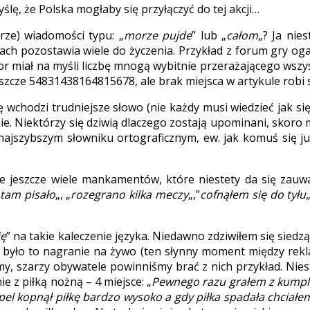
lę, że Polska mogłaby się przyłączyć do tej akcji…
rze) wiadomości typu: „
morze pujde
” lub „
całom
„? Ja nie
ach pozostawia wiele do życzenia. Przykład z forum gry og
autor miał na myśli liczbę mnogą wybitnie przerażającego wsz
zcze 54831438164815678, ale brak miejsca w artykule robi 
wchodzi trudniejsze słowo (nie każdy musi wiedzieć jak się
ie. Niektórzy się dziwią dlaczego zostają upominani, skoro ma
najszybszym słowniku ortograficznym, ew. jak komuś się j
aje jeszcze wiele mankamentów, które niestety da się zauw
tam pisało
„, „
rozegrano kilka meczy
„,”
cofnąłem się do tyłu
ię
” na takie kaleczenie języka. Niedawno zdziwiłem się sie
e było to nagranie na żywo (ten słynny moment między rekl
my, szarzy obywatele powinniśmy brać z nich przykład. Niest
e z piłką nożną – 4 miejsce: „
Pewnego razu grałem z kumple
mpel kopnął piłkę bardzo wysoko a gdy piłka spadała chciałem 