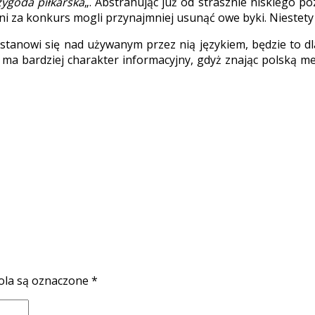
zygoda piłkarska
„. Abstrahując już od strasznie niskiego p
alni za konkurs mogli przynajmniej usunąć owe byki. Niestety
zastanowi się nad używanym przez nią językiem, będzie to dl
ł ma bardziej charakter informacyjny, gdyż znając polską m
la są oznaczone
*