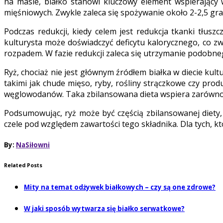
na masie, białko stanowi kluczowy element wspierający w
mięśniowych. Zwykle zaleca się spożywanie około 2-2,5 gr
Podczas redukcji, kiedy celem jest redukcja tkanki tłusz
kulturysta może doświadczyć deficytu kalorycznego, co z
rozpadem. W fazie redukcji zaleca się utrzymanie podobne
Ryż, chociaż nie jest głównym źródłem białka w diecie ku
takimi jak chude mięso, ryby, rośliny strączkowe czy pro
węglowodanów. Taka zbilansowana dieta wspiera zarówno 
Podsumowując, ryż może być częścią zbilansowanej diety, 
czele pod względem zawartości tego składnika. Dla tych, kt
By:
NaSiłowni
Related Posts
Mity na temat odżywek białkowych – czy są one zdrowe?
W jaki sposób wytwarza się białko serwatkowe?