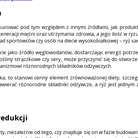
a
nkurować pod tym względem z innymi źródłami, jak produkty 
neracji mięśni oraz utrzymania zdrowia, a jego ilość w ryżu
kład sportowców czy osób na diecie wysokobiałkowej – ryż sa
cie jako źródło węglowodanów, dostarczając energii potrzeb
rośliny strączkowe czy sery, może przyczynić się do stworz
ganizmowi różnorodnych składników odżywczych.
ka, to stanowi cenny element zrównoważonej diety, szczegól
awierać różnorodne składniki odżywcze, a ryż jest jednym
redukcji
y, niezależnie od tego, czy znajduje się on w fazie budowan