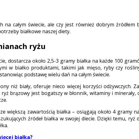
na całym świecie, ale czy jest również dobrym źródłem bi
otrzeby białkowe naszej diety.
mianach ryżu
ie, dostarcza około 2,5-3 gramy białka na każde 100 gramów
 w białko produktami, takimi jak mięso, ryby czy rośliny
stanowiąc podstawę wielu dań na całym świecie.
zony niż biały, oferuje nieco więcej korzyści odżywczych. 
 ryż brązowy jest bogatszy w błonnik, witaminy i minerały,
ze.
eszcze większą zawartością białka – osiągają około 4 gramy 
szukujących źródeł białka w swojej diecie. Dzięki temu, ry
łka.
więcej białka?