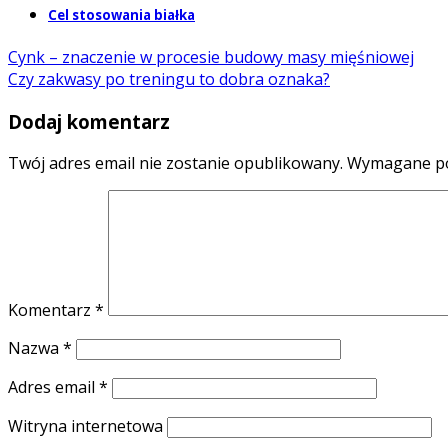
Cel stosowania białka
Cynk – znaczenie w procesie budowy masy mięśniowej
Czy zakwasy po treningu to dobra oznaka?
Dodaj komentarz
Twój adres email nie zostanie opublikowany.
Wymagane po
Komentarz
*
Nazwa
*
Adres email
*
Witryna internetowa