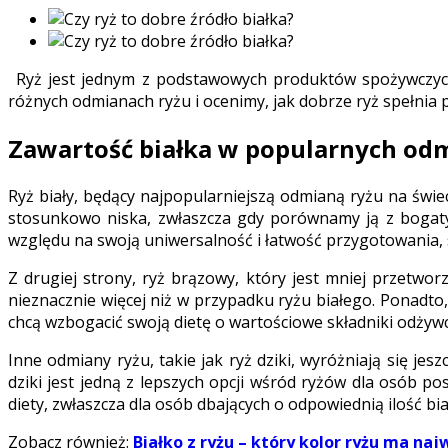
Ryż jest jednym z podstawowych produktów spożywczych 
różnych odmianach ryżu i ocenimy, jak dobrze ryż spełnia p
Zawartość białka w popularnych od
Ryż biały, będący najpopularniejszą odmianą ryżu na świec
stosunkowo niska, zwłaszcza gdy porównamy ją z bogatymi
względu na swoją uniwersalność i łatwość przygotowania, 
Z drugiej strony, ryż brązowy, który jest mniej przetwor
nieznacznie więcej niż w przypadku ryżu białego. Ponadto,
chcą wzbogacić swoją dietę o wartościowe składniki odżywc
Inne odmiany ryżu, takie jak ryż dziki, wyróżniają się j
dziki jest jedną z lepszych opcji wśród ryżów dla osób po
diety, zwłaszcza dla osób dbających o odpowiednią ilość bia
Zobacz również:
Białko z ryżu – który kolor ryżu ma naj