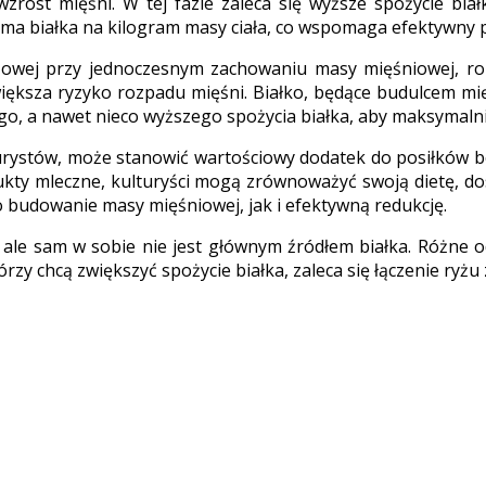
zrost mięśni. W tej fazie zaleca się wyższe spożycie białk
ama białka na kilogram masy ciała, co wspomaga efektywny 
czowej przy jednoczesnym zachowaniu masy mięśniowej, rola
większa ryzyko rozpadu mięśni. Białko, będące budulcem mi
go, a nawet nieco wyższego spożycia białka, aby maksymalni
lturystów, może stanowić wartościowy dodatek do posiłków b
dukty mleczne, kulturyści mogą zrównoważyć swoją dietę, d
budowanie masy mięśniowej, jak i efektywną redukcję.
ale sam w sobie nie jest głównym źródłem białka. Różne od
órzy chcą zwiększyć spożycie białka, zaleca się łączenie ryż