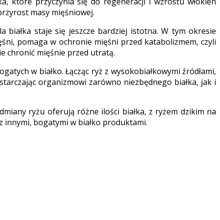
a, które przyczynia się do regeneracji i wzrostu włókien
przyrost masy mięśniowej.
 białka staje się jeszcze bardziej istotna. W tym okresie
ęśni, pomaga w ochronie mięśni przed katabolizmem, czyli
e chronić mięśnie przed utratą.
ogatych w białko. Łącząc ryż z wysokobiałkowymi źródłami,
ostarczając organizmowi zarówno niezbędnego białka, jak i
miany ryżu oferują różne ilości białka, z ryżem dzikim na
u z innymi, bogatymi w białko produktami.