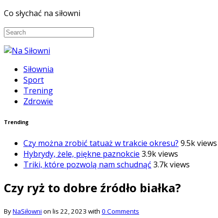
Co słychać na siłowni
Siłownia
Sport
Trening
Zdrowie
Trending
Czy można zrobić tatuaż w trakcie okresu?
9.5k views
Hybrydy, żele, piękne paznokcie
3.9k views
Triki, które pozwolą nam schudnąć
3.7k views
Czy ryż to dobre źródło białka?
By
NaSiłowni
on lis 22, 2023 with
0 Comments