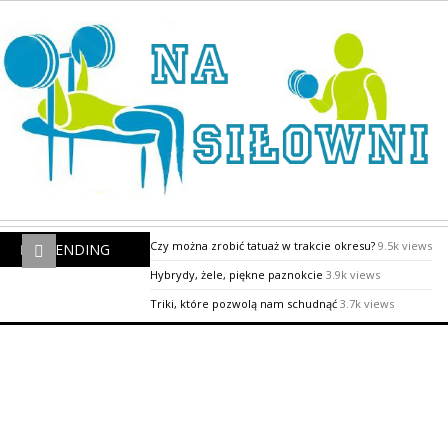
Czy można zrobić tatuaż w trakcie okresu?
9.5k views
TRENDING
Hybrydy, żele, piękne paznokcie
3.9k views
Triki, które pozwolą nam schudnąć
3.7k views