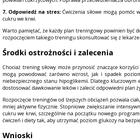
powikłań cukrzycowych. Poprawa przeciwutleniacza obrona
7. Odpowiedź na stres:
Ćwiczenia siłowe mogą pomóc w r
cukru we krwi.
Warto pamiętać, że każdy plan treningowy powinien być dos
rozpoczęciem takiego treningu skonsultować się z lekarze
Środki ostrożności i zalecenia
Chociaż trening siłowy może przynosić znaczące korzyści 
mogą powodować zarówno wzrost, jak i spadek poziomu 
niebezpiecznego stanu hipoglikemii. Dlatego kluczowym e
dostosować dawkowanie leków i zalecić odpowiedni plan ż
Rozpoczęcie treningów od lżejszych obciążeń pozwala ciał
mniej aktywne fizycznie. Stopniowe zwiększanie intensyw
cukru we krwi, szczególnie na początku nowego programu 
ćwiczeń i diety tak, aby utrzymać poziom glukozy na bezp
Wnioski