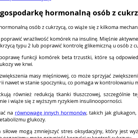
 gospodarkę hormonalną osób z cukr
ormonalną osób z cukrzycą, co wiąże się z kilkoma mechan
poprawić wrażliwość komórek na insulinę. Mięśnie aktywne m
rzycą typu 2 lub poprawić kontrolę glikemiczną u osób z cu
oprawę funkcji komórek beta trzustki, które są odpowiedz
ukozy we krwi.
 zwiększenia masy mięśniowej, co może sprzyjać zwiększen
ii nawet w stanie spoczynku, co pomaga w kontrolowaniu masy
kują również redukcją tkanki tłuszczowej, szczególnie t
nie i wiąże się z wyższym ryzykiem insulinooporności.
wać na
równowagę innych hormonów
, takich jak glukagon
etabolizmu glukozy.
 siłowe mogą zmniejszyć stres oksydacyjny, który jest wy