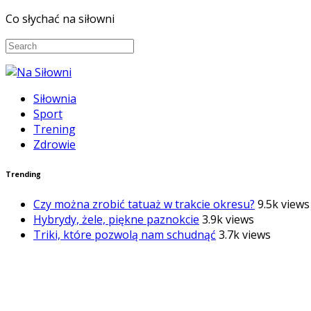
Co słychać na siłowni
Siłownia
Sport
Trening
Zdrowie
Trending
Czy można zrobić tatuaż w trakcie okresu?
9.5k views
Hybrydy, żele, piękne paznokcie
3.9k views
Triki, które pozwolą nam schudnąć
3.7k views