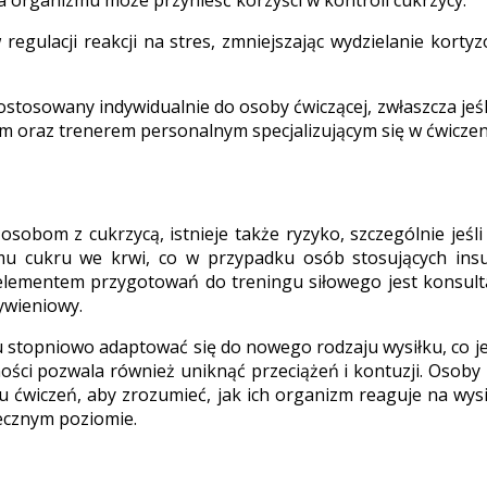
 organizmu może przynieść korzyści w kontroli cukrzycy.
egulacji reakcji na stres, zmniejszając wydzielanie kort
tosowany indywidualnie do osoby ćwiczącej, zwłaszcza jeśli j
m oraz trenerem personalnym specjalizującym się w ćwiczeni
osobom z cukrzycą, istnieje także ryzyko, szczególnie jeś
cukru we krwi, co w przypadku osób stosujących insul
lementem przygotowań do treningu siłowego jest konsultac
ywieniowy.
u stopniowo adaptować się do nowego rodzaju wysiłku, co jes
ności pozwala również uniknąć przeciążeń i kontuzji. Osob
ćwiczeń, aby zrozumieć, jak ich organizm reaguje na wysi
iecznym poziomie.