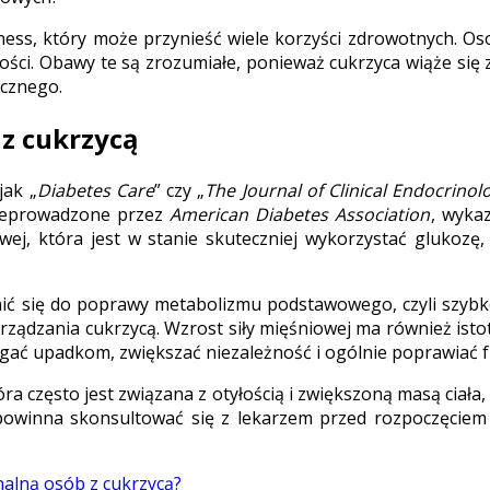
ss, który może przynieść wiele korzyści zdrowotnych. Oso
ości. Obawy te są zrozumiałe, ponieważ cukrzyca wiąże si
ycznego.
 z cukrzycą
jak „
Diabetes Care
” czy „
The Journal of Clinical Endocrino
rzeprowadzone przez
American Diabetes Association
, wyka
wej, która jest w stanie skuteczniej wykorzystać glukozę
ć się do poprawy metabolizmu podstawowego, czyli szybkoś
rządzania cukrzycą. Wzrost siły mięśniowej ma również istot
gać upadkom, zwiększać niezależność i ogólnie poprawiać 
tóra często jest związana z otyłością i zwiększoną masą ciał
 powinna skonsultować się z lekarzem przed rozpoczęcie