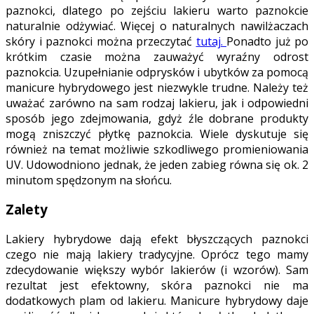
paznokci, dlatego po zejściu lakieru warto paznokcie
naturalnie odżywiać. Więcej o naturalnych nawilżaczach
skóry i paznokci można przeczytać
tutaj.
Ponadto już po
krótkim czasie można zauważyć wyraźny odrost
paznokcia. Uzupełnianie odprysków i ubytków za pomocą
manicure hybrydowego jest niezwykle trudne. Należy też
uważać zarówno na sam rodzaj lakieru, jak i odpowiedni
sposób jego zdejmowania, gdyż źle dobrane produkty
mogą zniszczyć płytkę paznokcia. Wiele dyskutuje się
również na temat możliwie szkodliwego promieniowania
UV. Udowodniono jednak, że jeden zabieg równa się ok. 2
minutom spędzonym na słońcu.
Zalety
Lakiery hybrydowe dają efekt błyszczących paznokci
czego nie mają lakiery tradycyjne. Oprócz tego mamy
zdecydowanie większy wybór lakierów (i wzorów). Sam
rezultat jest efektowny, skóra paznokci nie ma
dodatkowych plam od lakieru. Manicure hybrydowy daje