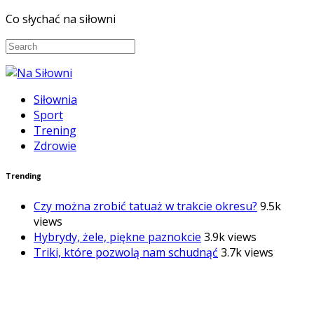
Co słychać na siłowni
Siłownia
Sport
Trening
Zdrowie
Trending
Czy można zrobić tatuaż w trakcie okresu?
9.5k
views
Hybrydy, żele, piękne paznokcie
3.9k views
Triki, które pozwolą nam schudnąć
3.7k views