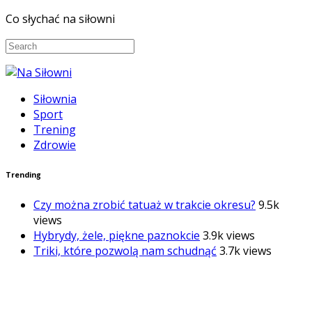
Co słychać na siłowni
Siłownia
Sport
Trening
Zdrowie
Trending
Czy można zrobić tatuaż w trakcie okresu?
9.5k
views
Hybrydy, żele, piękne paznokcie
3.9k views
Triki, które pozwolą nam schudnąć
3.7k views