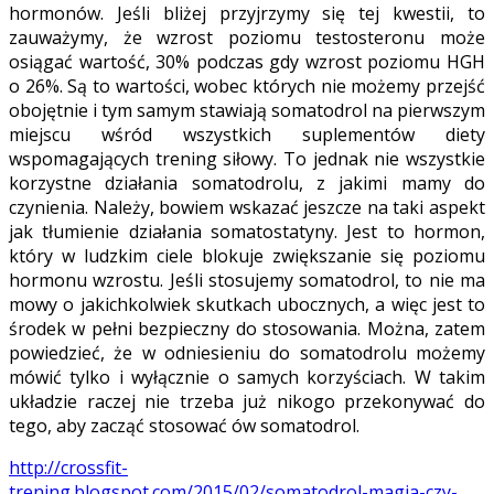
hormonów. Jeśli bliżej przyjrzymy się tej kwestii, to
zauważymy, że wzrost poziomu testosteronu może
osiągać wartość, 30% podczas gdy wzrost poziomu HGH
o 26%. Są to wartości, wobec których nie możemy przejść
obojętnie i tym samym stawiają somatodrol na pierwszym
miejscu wśród wszystkich suplementów diety
wspomagających trening siłowy. To jednak nie wszystkie
korzystne działania somatodrolu, z jakimi mamy do
czynienia. Należy, bowiem wskazać jeszcze na taki aspekt
jak tłumienie działania somatostatyny. Jest to hormon,
który w ludzkim ciele blokuje zwiększanie się poziomu
hormonu wzrostu. Jeśli stosujemy somatodrol, to nie ma
mowy o jakichkolwiek skutkach ubocznych, a więc jest to
środek w pełni bezpieczny do stosowania. Można, zatem
powiedzieć, że w odniesieniu do somatodrolu możemy
mówić tylko i wyłącznie o samych korzyściach. W takim
układzie raczej nie trzeba już nikogo przekonywać do
tego, aby zacząć stosować ów somatodrol.
http://crossfit-
trening.blogspot.com/2015/02/somatodrol-magia-czy-