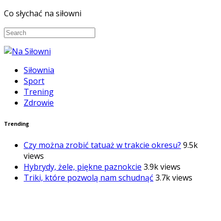
Co słychać na siłowni
Siłownia
Sport
Trening
Zdrowie
Trending
Czy można zrobić tatuaż w trakcie okresu?
9.5k
views
Hybrydy, żele, piękne paznokcie
3.9k views
Triki, które pozwolą nam schudnąć
3.7k views