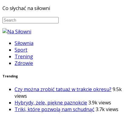
Co słychać na siłowni
Siłownia
Sport
Trening
Zdrowie
Trending
Czy można zrobić tatuaż w trakcie okresu?
9.5k
views
Hybrydy, żele, piękne paznokcie
3.9k views
Triki, które pozwolą nam schudnąć
3.7k views