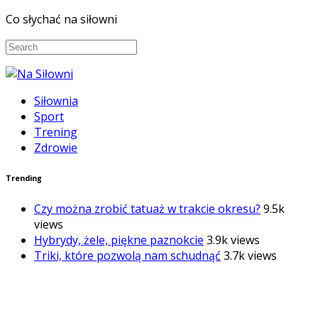
Co słychać na siłowni
Siłownia
Sport
Trening
Zdrowie
Trending
Czy można zrobić tatuaż w trakcie okresu?
9.5k
views
Hybrydy, żele, piękne paznokcie
3.9k views
Triki, które pozwolą nam schudnąć
3.7k views