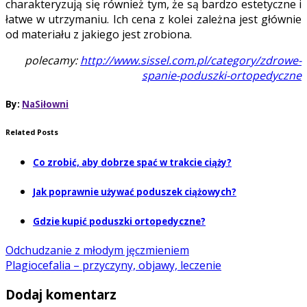
charakteryzują się również tym, że są bardzo estetyczne i
łatwe w utrzymaniu. Ich cena z kolei zależna jest głównie
od materiału z jakiego jest zrobiona.
polecamy:
http://www.sissel.com.pl/category/zdrowe-
spanie-poduszki-ortopedyczne
By:
NaSiłowni
Related Posts
Co zrobić, aby dobrze spać w trakcie ciąży?
Jak poprawnie używać poduszek ciążowych?
Gdzie kupić poduszki ortopedyczne?
Odchudzanie z młodym jęczmieniem
Plagiocefalia – przyczyny, objawy, leczenie
Dodaj komentarz