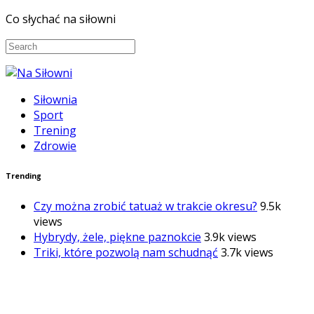
Co słychać na siłowni
Siłownia
Sport
Trening
Zdrowie
Trending
Czy można zrobić tatuaż w trakcie okresu?
9.5k
views
Hybrydy, żele, piękne paznokcie
3.9k views
Triki, które pozwolą nam schudnąć
3.7k views