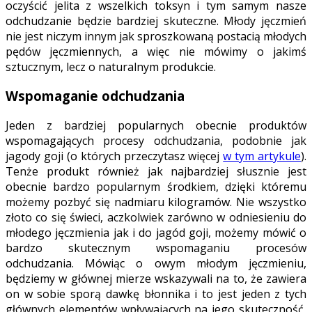
oczyścić jelita z wszelkich toksyn i tym samym nasze
odchudzanie będzie bardziej skuteczne. Młody jęczmień
nie jest niczym innym jak sproszkowaną postacią młodych
pędów jęczmiennych, a więc nie mówimy o jakimś
sztucznym, lecz o naturalnym produkcie.
Wspomaganie odchudzania
Jeden z bardziej popularnych obecnie produktów
wspomagających procesy odchudzania, podobnie jak
jagody goji (o których przeczytasz więcej
w tym artykule
).
Tenże produkt również jak najbardziej słusznie jest
obecnie bardzo popularnym środkiem, dzięki któremu
możemy pozbyć się nadmiaru kilogramów. Nie wszystko
złoto co się świeci, aczkolwiek zarówno w odniesieniu do
młodego jęczmienia jak i do jagód goji, możemy mówić o
bardzo skutecznym wspomaganiu procesów
odchudzania. Mówiąc o owym młodym jęczmieniu,
będziemy w głównej mierze wskazywali na to, że zawiera
on w sobie sporą dawkę błonnika i to jest jeden z tych
głównych elementów wpływających na jego skuteczność,