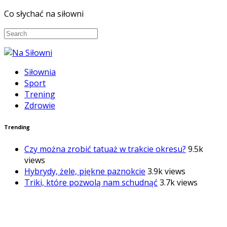
Co słychać na siłowni
Siłownia
Sport
Trening
Zdrowie
Trending
Czy można zrobić tatuaż w trakcie okresu?
9.5k
views
Hybrydy, żele, piękne paznokcie
3.9k views
Triki, które pozwolą nam schudnąć
3.7k views