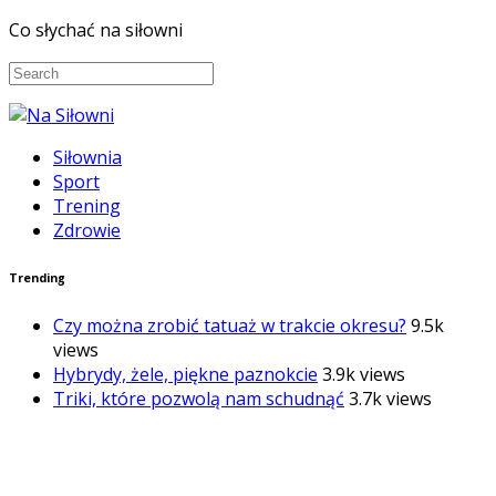
Co słychać na siłowni
Siłownia
Sport
Trening
Zdrowie
Trending
Czy można zrobić tatuaż w trakcie okresu?
9.5k
views
Hybrydy, żele, piękne paznokcie
3.9k views
Triki, które pozwolą nam schudnąć
3.7k views