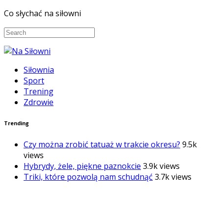
Co słychać na siłowni
Siłownia
Sport
Trening
Zdrowie
Trending
Czy można zrobić tatuaż w trakcie okresu?
9.5k
views
Hybrydy, żele, piękne paznokcie
3.9k views
Triki, które pozwolą nam schudnąć
3.7k views