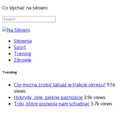
Co słychać na siłowni
Siłownia
Sport
Trening
Zdrowie
Trending
Czy można zrobić tatuaż w trakcie okresu?
9.5k
views
Hybrydy, żele, piękne paznokcie
3.9k views
Triki, które pozwolą nam schudnąć
3.7k views