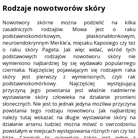
Rodzaje nowotworów skóry
Nowotwory skórne można podzielić na kilka
zasadniczych rodzajów. Mowa jest o raku
podstawnokomórkowym, płaskonabłonkowym,
neuroendokrynnym Merkle’a, mięsaku Kaposiego czy też
o raku skóry Pageta. Jak więc widać, wśród tych
podstawowych rodzajów nowotworu skóry nie
wymieniono najbardziej by się wydawało popularnego
czerniaka. Najczęściej pojawiającym się rodzajem raka
skóry jest pierwszy z wymienionych, czyli rak
podstawnokomórkowy. Najczęściej występującą
przyczyną jego powstania jest właśnie nadmierne
wystawianie skóry człowieka na działanie promieni
słonecznych. Nie jest to jednak jedyna możliwa przyczyna
powstania tego rodzaju nowotworu. Jak najbardziej
należy tutaj wskazać na długie wystawianie skóry na
działanie arsenu tudzież można mówić o owrzodzeniu
powstałym w miejscach występowania różnych ran czy też
blizn. Czerniak to oczywiście także jest jeden z