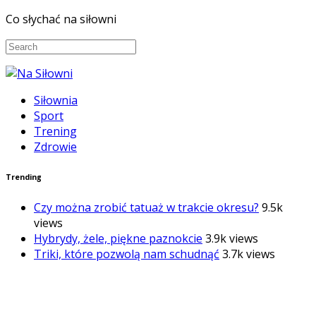
Co słychać na siłowni
Siłownia
Sport
Trening
Zdrowie
Trending
Czy można zrobić tatuaż w trakcie okresu?
9.5k
views
Hybrydy, żele, piękne paznokcie
3.9k views
Triki, które pozwolą nam schudnąć
3.7k views