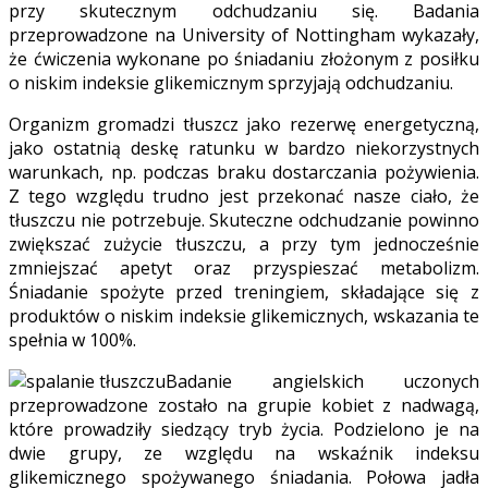
przy skutecznym odchudzaniu się. Badania
przeprowadzone na University of Nottingham wykazały,
że ćwiczenia wykonane po śniadaniu złożonym z posiłku
o niskim indeksie glikemicznym sprzyjają odchudzaniu.
Organizm gromadzi tłuszcz jako rezerwę energetyczną,
jako ostatnią deskę ratunku w bardzo niekorzystnych
warunkach, np. podczas braku dostarczania pożywienia.
Z tego względu trudno jest przekonać nasze ciało, że
tłuszczu nie potrzebuje. Skuteczne odchudzanie powinno
zwiększać zużycie tłuszczu, a przy tym jednocześnie
zmniejszać apetyt oraz przyspieszać metabolizm.
Śniadanie spożyte przed treningiem, składające się z
produktów o niskim indeksie glikemicznych, wskazania te
spełnia w 100%.
Badanie angielskich uczonych
przeprowadzone zostało na grupie kobiet z nadwagą,
które prowadziły siedzący tryb życia. Podzielono je na
dwie grupy, ze względu na wskaźnik indeksu
glikemicznego spożywanego śniadania. Połowa jadła