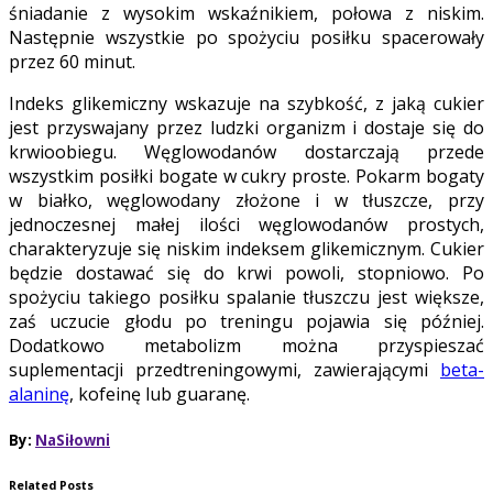
śniadanie z wysokim wskaźnikiem, połowa z niskim.
Następnie wszystkie po spożyciu posiłku spacerowały
przez 60 minut.
Indeks glikemiczny wskazuje na szybkość, z jaką cukier
jest przyswajany przez ludzki organizm i dostaje się do
krwioobiegu. Węglowodanów dostarczają przede
wszystkim posiłki bogate w cukry proste. Pokarm bogaty
w białko, węglowodany złożone i w tłuszcze, przy
jednoczesnej małej ilości węglowodanów prostych,
charakteryzuje się niskim indeksem glikemicznym. Cukier
będzie dostawać się do krwi powoli, stopniowo. Po
spożyciu takiego posiłku spalanie tłuszczu jest większe,
zaś uczucie głodu po treningu pojawia się później.
Dodatkowo metabolizm można przyspieszać
suplementacji przedtreningowymi, zawierającymi
beta-
alaninę
, kofeinę lub guaranę.
By:
NaSiłowni
Related Posts