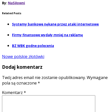
By:
NaSiłowni
Related Posts
Systemy bankowe nękane przez ataki internetowe
Firmy finansowe wydały mniej na reklamę
BZ WBK godne polecenia
Nowe polskie złotówki
Dodaj komentarz
Twój adres email nie zostanie opublikowany.
Wymagane
pola są oznaczone
*
Komentarz
*