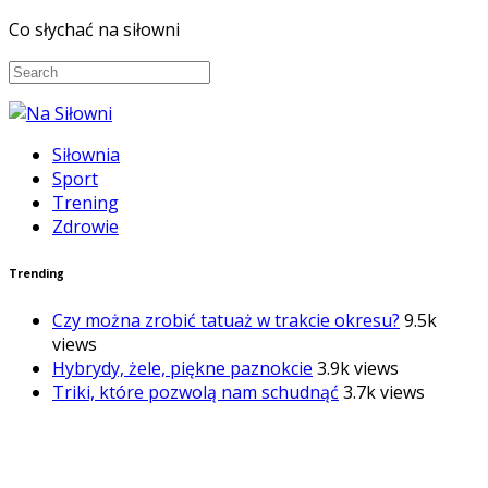
Co słychać na siłowni
Siłownia
Sport
Trening
Zdrowie
Trending
Czy można zrobić tatuaż w trakcie okresu?
9.5k
views
Hybrydy, żele, piękne paznokcie
3.9k views
Triki, które pozwolą nam schudnąć
3.7k views