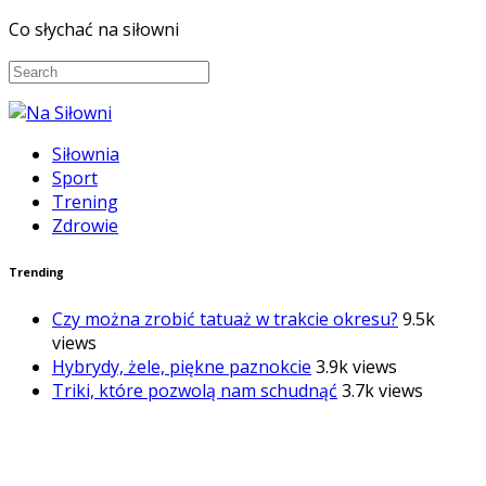
Co słychać na siłowni
Siłownia
Sport
Trening
Zdrowie
Trending
Czy można zrobić tatuaż w trakcie okresu?
9.5k
views
Hybrydy, żele, piękne paznokcie
3.9k views
Triki, które pozwolą nam schudnąć
3.7k views