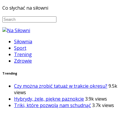
Co słychać na siłowni
Siłownia
Sport
Trening
Zdrowie
Trending
Czy można zrobić tatuaż w trakcie okresu?
9.5k
views
Hybrydy, żele, piękne paznokcie
3.9k views
Triki, które pozwolą nam schudnąć
3.7k views