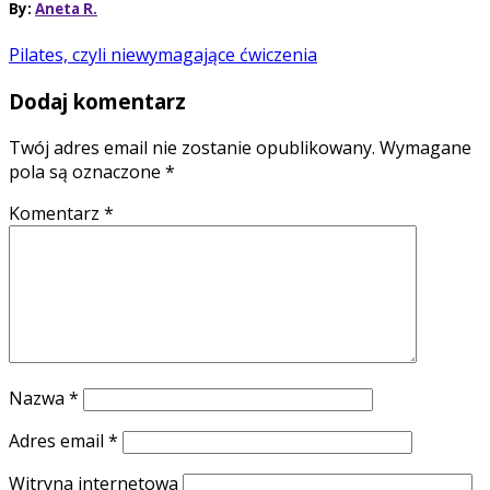
By:
Aneta R.
Pilates, czyli niewymagające ćwiczenia
Dodaj komentarz
Twój adres email nie zostanie opublikowany.
Wymagane
pola są oznaczone
*
Komentarz
*
Nazwa
*
Adres email
*
Witryna internetowa