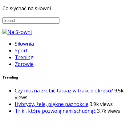
Co słychać na siłowni
Siłownia
Sport
Trening
Zdrowie
Trending
Czy można zrobić tatuaż w trakcie okresu?
9.5k
views
Hybrydy, żele, piękne paznokcie
3.9k views
Triki, które pozwolą nam schudnąć
3.7k views