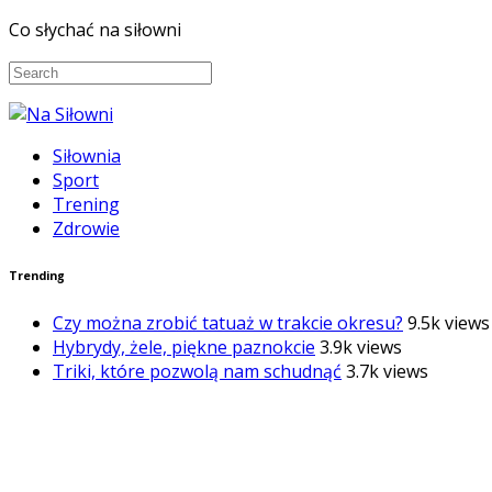
Co słychać na siłowni
Siłownia
Sport
Trening
Zdrowie
Trending
Czy można zrobić tatuaż w trakcie okresu?
9.5k views
Hybrydy, żele, piękne paznokcie
3.9k views
Triki, które pozwolą nam schudnąć
3.7k views