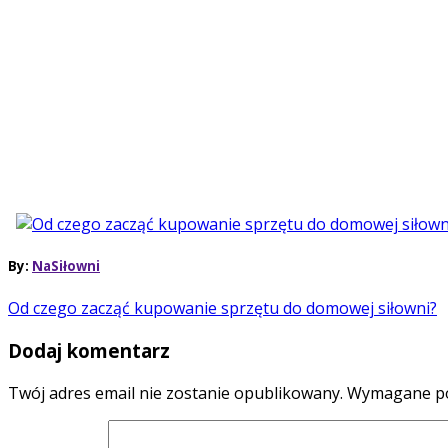
By:
NaSiłowni
Od czego zacząć kupowanie sprzętu do domowej siłowni?
Dodaj komentarz
Twój adres email nie zostanie opublikowany.
Wymagane po