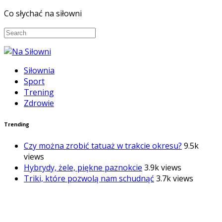
Co słychać na siłowni
Siłownia
Sport
Trening
Zdrowie
Trending
Czy można zrobić tatuaż w trakcie okresu?
9.5k
views
Hybrydy, żele, piękne paznokcie
3.9k views
Triki, które pozwolą nam schudnąć
3.7k views