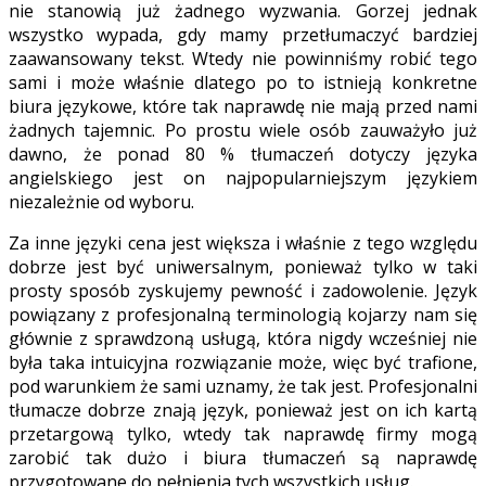
nie stanowią już żadnego wyzwania. Gorzej jednak
wszystko wypada, gdy mamy przetłumaczyć bardziej
zaawansowany tekst. Wtedy nie powinniśmy robić tego
sami i może właśnie dlatego po to istnieją konkretne
biura językowe, które tak naprawdę nie mają przed nami
żadnych tajemnic. Po prostu wiele osób zauważyło już
dawno, że ponad 80 % tłumaczeń dotyczy języka
angielskiego jest on najpopularniejszym językiem
niezależnie od wyboru.
Za inne języki cena jest większa i właśnie z tego względu
dobrze jest być uniwersalnym, ponieważ tylko w taki
prosty sposób zyskujemy pewność i zadowolenie. Język
powiązany z profesjonalną terminologią kojarzy nam się
głównie z sprawdzoną usługą, która nigdy wcześniej nie
była taka intuicyjna rozwiązanie może, więc być trafione,
pod warunkiem że sami uznamy, że tak jest. Profesjonalni
tłumacze dobrze znają język, ponieważ jest on ich kartą
przetargową tylko, wtedy tak naprawdę firmy mogą
zarobić tak dużo i biura tłumaczeń są naprawdę
przygotowane do pełnienia tych wszystkich usług.