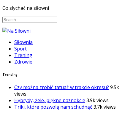
Co słychać na siłowni
Siłownia
Sport
Trening
Zdrowie
Trending
Czy można zrobić tatuaż w trakcie okresu?
9.5k
views
Hybrydy, żele, piękne paznokcie
3.9k views
Triki, które pozwolą nam schudnąć
3.7k views