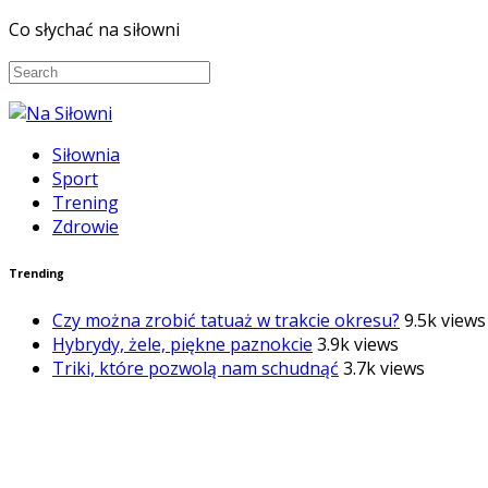
Co słychać na siłowni
Siłownia
Sport
Trening
Zdrowie
Trending
Czy można zrobić tatuaż w trakcie okresu?
9.5k views
Hybrydy, żele, piękne paznokcie
3.9k views
Triki, które pozwolą nam schudnąć
3.7k views