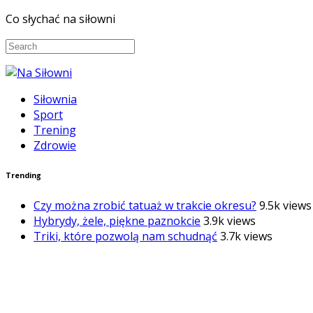
Co słychać na siłowni
Siłownia
Sport
Trening
Zdrowie
Trending
Czy można zrobić tatuaż w trakcie okresu?
9.5k views
Hybrydy, żele, piękne paznokcie
3.9k views
Triki, które pozwolą nam schudnąć
3.7k views