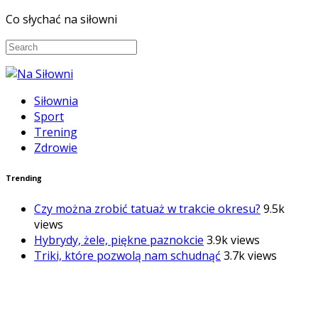
Co słychać na siłowni
Siłownia
Sport
Trening
Zdrowie
Trending
Czy można zrobić tatuaż w trakcie okresu?
9.5k
views
Hybrydy, żele, piękne paznokcie
3.9k views
Triki, które pozwolą nam schudnąć
3.7k views