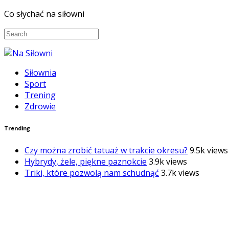
Co słychać na siłowni
Siłownia
Sport
Trening
Zdrowie
Trending
Czy można zrobić tatuaż w trakcie okresu?
9.5k views
Hybrydy, żele, piękne paznokcie
3.9k views
Triki, które pozwolą nam schudnąć
3.7k views