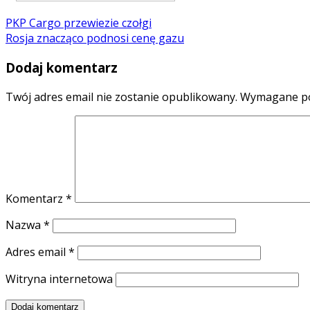
PKP Cargo przewiezie czołgi
Rosja znacząco podnosi cenę gazu
Dodaj komentarz
Twój adres email nie zostanie opublikowany.
Wymagane po
Komentarz
*
Nazwa
*
Adres email
*
Witryna internetowa