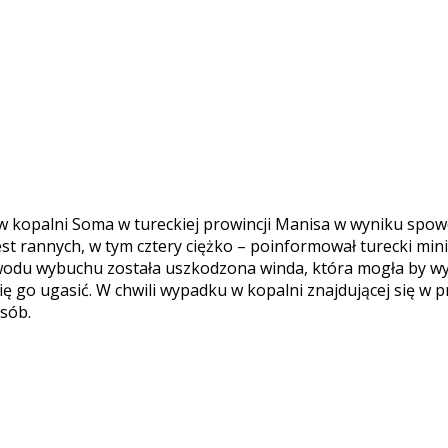
w kopalni Soma w tureckiej prowincji Manisa w wyniku sp
st rannych, w tym cztery ciężko – poinformował turecki mini
owodu wybuchu została uszkodzona winda, która mogła by wy
 się go ugasić. W chwili wypadku w kopalni znajdującej się 
sób.