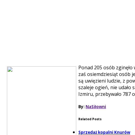
Ponad 205 osób zginęło 
zaś osiemdziesiąt osób je
są uwięzieni ludzie, z p
szaleje ogień, nie udało
Izmiru, przebywało 787 o
By:
NaSiłowni
Related Posts
Sprzedaż kopalni Knurów