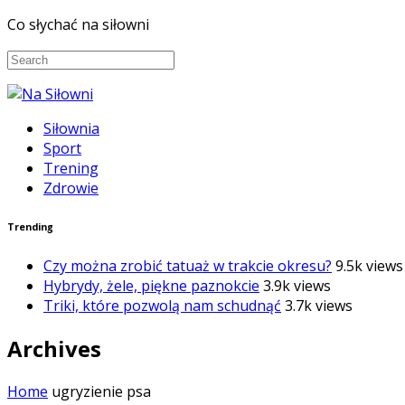
Co słychać na siłowni
Siłownia
Sport
Trening
Zdrowie
Trending
Czy można zrobić tatuaż w trakcie okresu?
9.5k views
Hybrydy, żele, piękne paznokcie
3.9k views
Triki, które pozwolą nam schudnąć
3.7k views
Archives
Home
ugryzienie psa