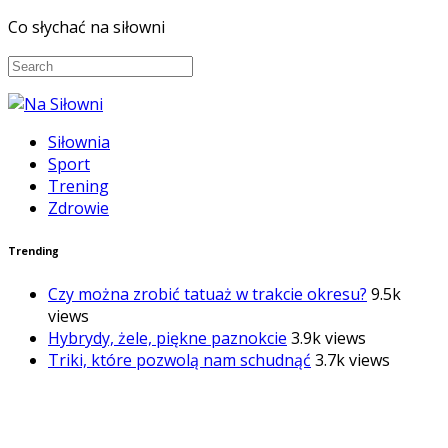
Co słychać na siłowni
Siłownia
Sport
Trening
Zdrowie
Trending
Czy można zrobić tatuaż w trakcie okresu?
9.5k
views
Hybrydy, żele, piękne paznokcie
3.9k views
Triki, które pozwolą nam schudnąć
3.7k views