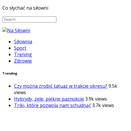
Co słychać na siłowni
Siłownia
Sport
Trening
Zdrowie
Trending
Czy można zrobić tatuaż w trakcie okresu?
9.5k
views
Hybrydy, żele, piękne paznokcie
3.9k views
Triki, które pozwolą nam schudnąć
3.7k views