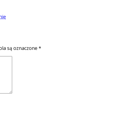
nię
la są oznaczone
*