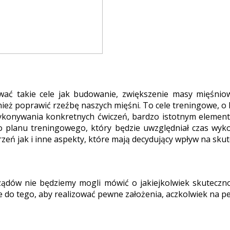
ć takie cele jak budowanie, zwiększenie masy mięśniow
eż poprawić rzeźbę naszych mięśni. To cele treningowe, o k
ykonywania konkretnych ćwiczeń, bardzo istotnym elemen
 planu treningowego, który będzie uwzględniał czas wyko
zeń jak i inne aspekty, które mają decydujący wpływ na skut
ądów nie będziemy mogli mówić o jakiejkolwiek skuteczno
ce do tego, aby realizować pewne założenia, aczkolwiek na p