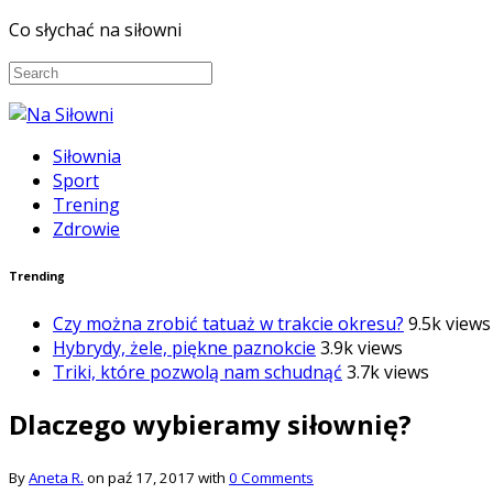
Co słychać na siłowni
Siłownia
Sport
Trening
Zdrowie
Trending
Czy można zrobić tatuaż w trakcie okresu?
9.5k views
Hybrydy, żele, piękne paznokcie
3.9k views
Triki, które pozwolą nam schudnąć
3.7k views
Dlaczego wybieramy siłownię?
By
Aneta R.
on paź 17, 2017 with
0 Comments