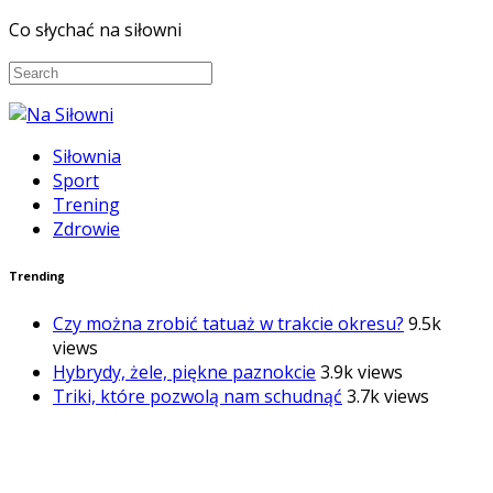
Co słychać na siłowni
Siłownia
Sport
Trening
Zdrowie
Trending
Czy można zrobić tatuaż w trakcie okresu?
9.5k
views
Hybrydy, żele, piękne paznokcie
3.9k views
Triki, które pozwolą nam schudnąć
3.7k views